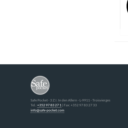
Safe Pocket
-
3 Z.I. In den Allern
- L-
9911
-
Troisvierges
Tel.:
+352 97 83 27 1
| Fax:
+352 97 83 27 33
info@safe-pocket.com