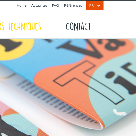
Home
Actualités
FAQ
Références
FR
os techniques
Contact