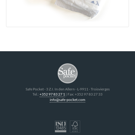
Safe Pocket
-
3 Z.I. In den Allern
- L-
9911
-
Troisvierges
Tel.:
+352 97 83 27 1
| Fax:
+352 97 83 27 33
info@safe-pocket.com