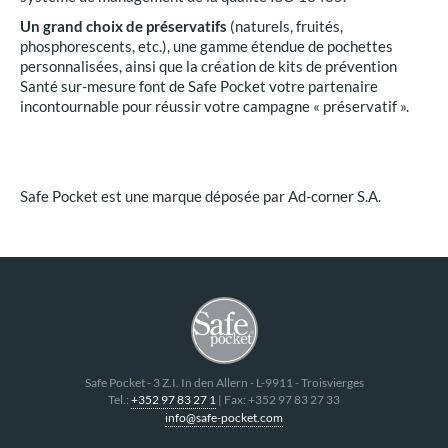
Un grand choix de préservatifs
(naturels, fruités,
phosphorescents, etc.), une gamme étendue de pochettes
personnalisées, ainsi que la création de kits de prévention
Santé sur-mesure font de Safe Pocket votre partenaire
incontournable pour réussir votre campagne « préservatif ».
Safe Pocket est une marque déposée par Ad-corner S.A.
Safe Pocket
-
3 Z.I. In den Allern
- L-
9911
-
Troisvierges
Tel.:
+352 97 83 27 1
| Fax:
+352 97 83 27 33
info@safe-pocket.com