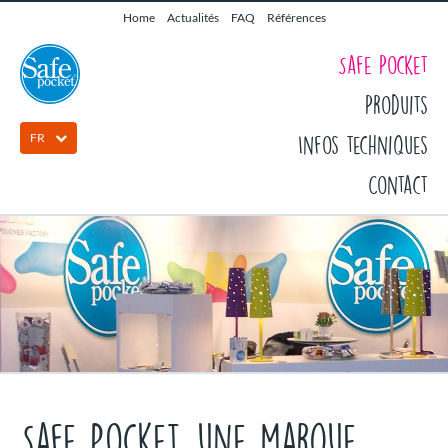
Home
Actualités
FAQ
Références
Safe Pocket
Produits
FR
Infos techniques
Contact
Safe Pocket, une marque