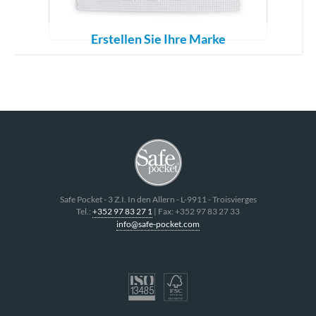
Erstellen Sie Ihre Marke
Safe Pocket
-
3 Z.I. In den Allern
- L-
9911
-
Troisvierges
Tel.:
+352 97 83 27 1
| Fax:
+352 97 83 27 33
info@safe-pocket.com