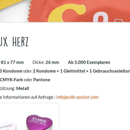
ux Herz
:
81 x 77 mm
Dicke:
26 mm
Ab 5.000 Exemplaren
3 Kondome
oder
2 Kondome + 1 Gleitmittel + 1
Gebrauchsanleitu
CMYK-Farb
oder
Pantone
tützung
:
Metall
 Informationen auf Anfrage :
info@safe-pocket.com