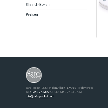
Sinnlich-Boxen
Preisen
Safe Pocket
-
3 Z.I. In den Allern
- L-
9911
-
Troisvierges
Tel.:
+352 97 83 27 1
| Fax:
+352 97 83 27 33
info@safe-pocket.com