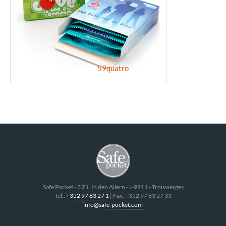
59quatro
Safe Pocket
-
3 Z.I. In den Allern
- L-
9911
-
Troisvierges
Tel.:
+352 97 83 27 1
| Fax:
+352 97 83 27 33
info@safe-pocket.com