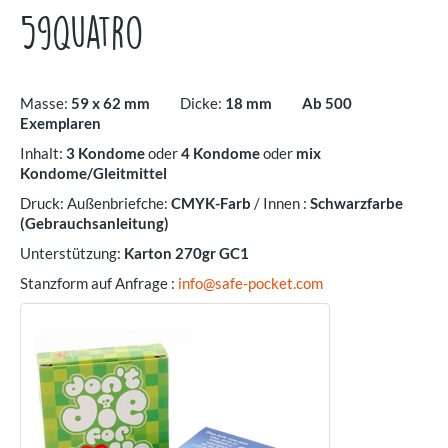
59quatro
Masse:
59 x 62 mm
Dicke:
18 mm
Ab 500
Exemplaren
Inhalt:
3 Kondome
oder
4 Kondome
oder
mix
Kondome/Gleitmittel
Druck: Außenbriefche:
CMYK-Farb
/ Innen :
Schwarzfarbe
(Gebrauchsanleitung)
Unterstützung:
Karton 270gr GC1
Stanzform auf Anfrage :
info@safe-pocket.com