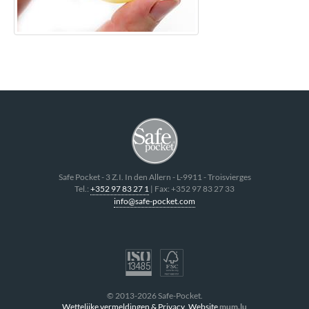
Safe Pocket
-
3 Z.I. In den Allern
- L-
9911
-
Troisvierges
Tel.:
+352 97 83 27 1
| Fax:
+352 97 83 27 33
info@safe-pocket.com
© 2013-2026 Safe-Pocket.
Wettelijke vermeldingen & Privacy
.
Website
mum.lu